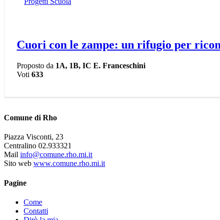
Progetti Scuola
Cuori con le zampe: un rifugio per rico
Proposto da
1A, 1B, IC E. Franceschini
Voti
633
Comune di Rho
Piazza Visconti, 23
Centralino 02.933321
Mail
info@comune.rho.mi.it
Sito web
www.comune.rho.mi.it
Pagine
Come
Contatti
Dirò la mia