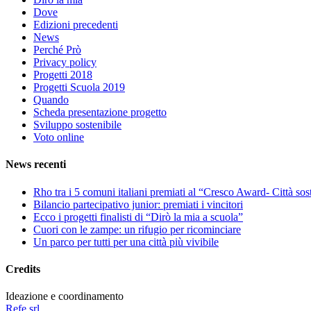
Dove
Edizioni precedenti
News
Perché Prò
Privacy policy
Progetti 2018
Progetti Scuola 2019
Quando
Scheda presentazione progetto
Sviluppo sostenibile
Voto online
News recenti
Rho tra i 5 comuni italiani premiati al “Cresco Award- Città sost
Bilancio partecipativo junior: premiati i vincitori
Ecco i progetti finalisti di “Dirò la mia a scuola”
Cuori con le zampe: un rifugio per ricominciare
Un parco per tutti per una città più vivibile
Credits
Ideazione e coordinamento
Refe srl