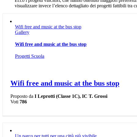
Ecco i progetti vincitori, che hanno ottenuto maggiori preferenz
visualizzare invece l’elenco dettagliato dei progetti fattibili tra
Wifi free and music at the bus stop
Gallery
Wifi free and music at the bus stop
Progetti Scuola
Wifi free and music at the bus stop
Proposto da
I Leprotti (Classe 1C), IC T. Grossi
Voti
786
Un parco per tutti per una città più vivibile