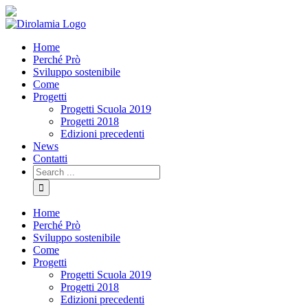
Skip
Facebook
YouTube
Sito
to
comune
content
di
Home
Rho
Perché Prò
Sviluppo sostenibile
Come
Progetti
Progetti Scuola 2019
Progetti 2018
Edizioni precedenti
News
Contatti
Search
for:
Home
Perché Prò
Sviluppo sostenibile
Come
Progetti
Progetti Scuola 2019
Progetti 2018
Edizioni precedenti