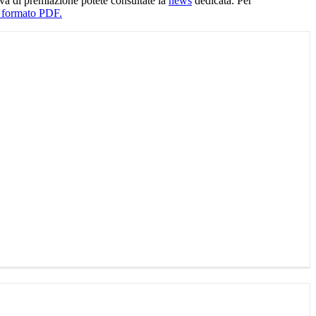
iva di premiazione potete consultate la
news
dedicata. Per
n formato PDF.