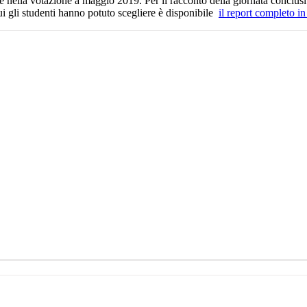
e nella votazione a maggio 2019. Per il racconto della giornata conclus
 cui gli studenti hanno potuto scegliere è disponibile
il report completo i