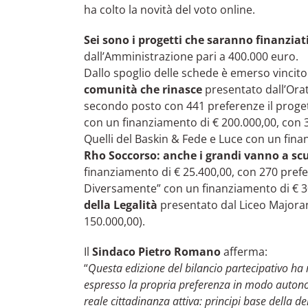
ha colto la novità del voto online.
Sei sono i progetti che saranno finanziat
dall’Amministrazione pari a 400.000 euro.
Dallo spoglio delle schede è emerso vincito
comunità che rinasce
presentato dall’Orat
secondo posto con 441 preferenze il proge
con un finanziamento di € 200.000,00, con 
Quelli del Baskin & Fede e Luce con un fina
Rho Soccorso: anche i grandi vanno a sc
finanziamento di € 25.400,00, con 270 pre
Diversamente” con un finanziamento di € 30
della Legalità
presentato dal Liceo Majoran
150.000,00).
Il
Sindaco
Pietro Romano
afferma:
“
Questa edizione del bilancio partecipativo ha r
espresso la propria preferenza in modo autonom
reale cittadinanza attiva: principi base della 