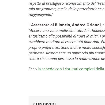
rispetto al prestigioso riconoscimento del “Pre
mio programma, quello della partecipazione e de
raggiungendo.
”
L’
Assessore al Bilancio
,
Andrea Orlandi
, 
“
Ancora una volta moltissimi cittadini rhodensi
entusiasmo alla possibilità di “Dire la mia”. I p
avrebbero meritato di essere tutti finanziati, P
propria preferenza. Sono inoltre molto soddisf
permesso sicuramente un approccio più smart e 
coloro che hanno permesso la realizzazione de
Ecco
la scheda con i risultati completi dell
CONDIVIDI