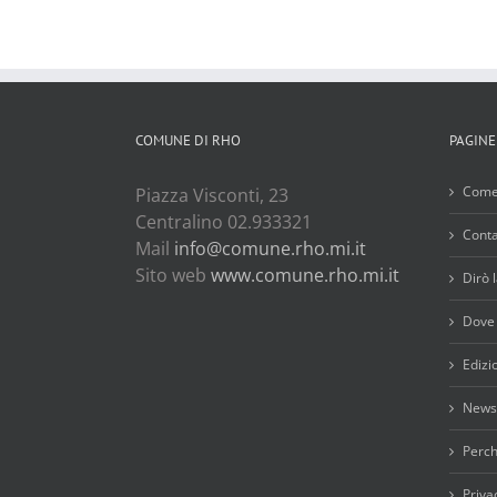
COMUNE DI RHO
PAGINE
Com
Piazza Visconti, 23
Centralino 02.933321
Conta
Mail
info@comune.rho.mi.it
Sito web
www.comune.rho.mi.it
Dirò 
Dove
Edizi
News
Perch
Priva