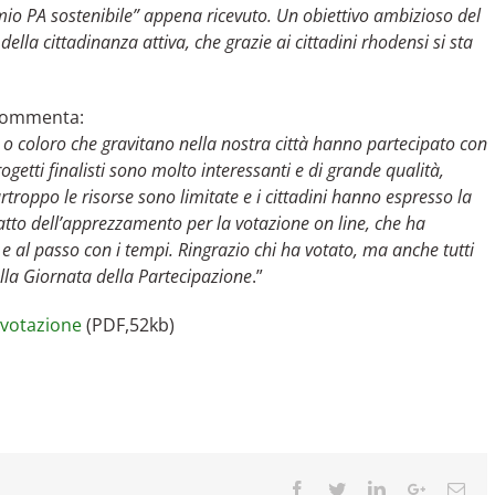
mio PA sostenibile” appena ricevuto. Un obiettivo ambizioso del
lla cittadinanza attiva, che grazie ai cittadini rhodensi si sta
commenta:
 o coloro che gravitano nella nostra città hanno partecipato con
rogetti finalisti sono molto interessanti e di grande qualità,
urtroppo le risorse sono limitate e i cittadini hanno espresso la
atto dell’apprezzamento per la votazione on line, che ha
al passo con i tempi. Ringrazio chi ha votato, ma anche tutti
lla Giornata della Partecipazione
.”
a votazione
(PDF,52kb)
Facebook
Twitter
LinkedIn
Google+
Ema