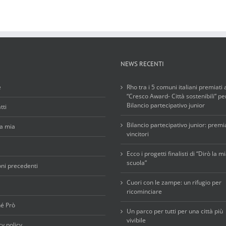
NEWS RECENTI
e
Rho tra i 5 comuni italiani premiati 
“Cresco Award- Città sostenibili” per
Bilancio partecipativo junior
tti
Bilancio partecipativo junior: premia
la mia
vincitori
Ecco i progetti finalisti di “Dirò la m
scuola”
oni precedenti
Cuori con le zampe: un rifugio per
ricominciare
é Prò
Un parco per tutti per una città più
vivibile
cy policy