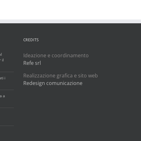
CREDITS
al
Ideazione e coordinamento
 il
Refe srl
Realizzazione grafica e sito web
ti i
Redesign comunicazione
ia a