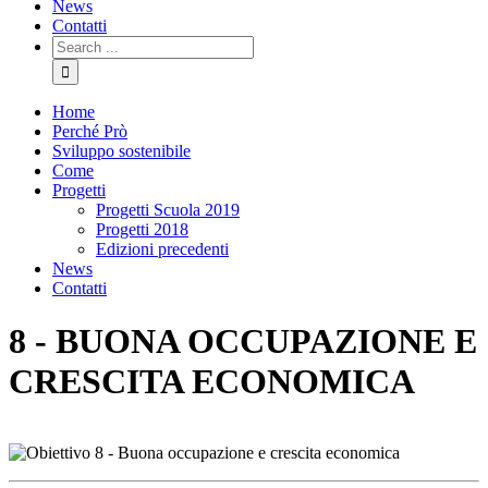
News
Contatti
Search
for:
Home
Perché Prò
Sviluppo sostenibile
Come
Progetti
Progetti Scuola 2019
Progetti 2018
Edizioni precedenti
News
Contatti
8 - BUONA OCCUPAZIONE E
CRESCITA ECONOMICA