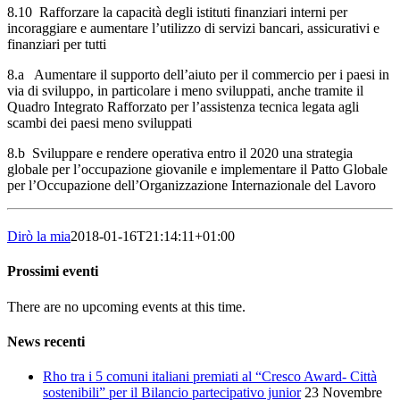
8.10 Rafforzare la capacità degli istituti finanziari interni per
incoraggiare e aumentare l’utilizzo di servizi bancari, assicurativi e
finanziari per tutti
8.a Aumentare il supporto dell’aiuto per il commercio per i paesi in
via di sviluppo, in particolare i meno sviluppati, anche tramite il
Quadro Integrato Rafforzato per l’assistenza tecnica legata agli
scambi dei paesi meno sviluppati
8.b Sviluppare e rendere operativa entro il 2020 una strategia
globale per l’occupazione giovanile e implementare il Patto Globale
per l’Occupazione dell’Organizzazione Internazionale del Lavoro
Dirò la mia
2018-01-16T21:14:11+01:00
Prossimi eventi
There are no upcoming events at this time.
News recenti
Rho tra i 5 comuni italiani premiati al “Cresco Award- Città
sostenibili” per il Bilancio partecipativo junior
23 Novembre