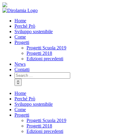
Skip
Facebook
YouTube
Sito
to
comune
content
di
Home
Rho
Perché Prò
Sviluppo sostenibile
Come
Progetti
Progetti Scuola 2019
Progetti 2018
Edizioni precedenti
News
Contatti
Search
for:
Home
Perché Prò
Sviluppo sostenibile
Come
Progetti
Progetti Scuola 2019
Progetti 2018
Edizioni precedenti