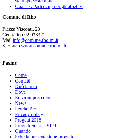
sviluppo sostenibile
Goal 17: Partership per gli obiettivi
Comune di Rho
Piazza Visconti, 23
Centralino 02.933321
Mail
info@comune.rho.mi.it
Sito web
www.comune.rho.mi.it
Pagine
Come
Contatti
Dirò la mia
Dove
Edizioni precedenti
News
Perché Prò
Privacy policy
Progetti 2018
Progetti Scuola 2019
Quando
Scheda presentazione progetto