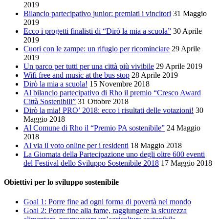
2019
Bilancio partecipativo junior: premiati i vincitori
31 Maggio
2019
Ecco i progetti finalisti di “Dirò la mia a scuola”
30 Aprile
2019
Cuori con le zampe: un rifugio per ricominciare
29 Aprile
2019
Un parco per tutti per una città più vivibile
29 Aprile 2019
Wifi free and music at the bus stop
28 Aprile 2019
Dirò la mia a scuola!
15 Novembre 2018
Al bilancio partecipativo di Rho il premio “Cresco Award
Città Sostenibili”
31 Ottobre 2018
Dirò la mia! PRO’ 2018: ecco i risultati delle votazioni!
30
Maggio 2018
Al Comune di Rho il “Premio PA sostenibile”
24 Maggio
2018
Al via il voto online per i residenti
18 Maggio 2018
La Giornata della Partecipazione uno degli oltre 600 eventi
del Festival dello Sviluppo Sostenibile 2018
17 Maggio 2018
Obiettivi per lo sviluppo sostenibile
Goal 1: Porre fine ad ogni forma di povertà nel mondo
Goal 2: Porre fine alla fame, raggiungere la sicurezza