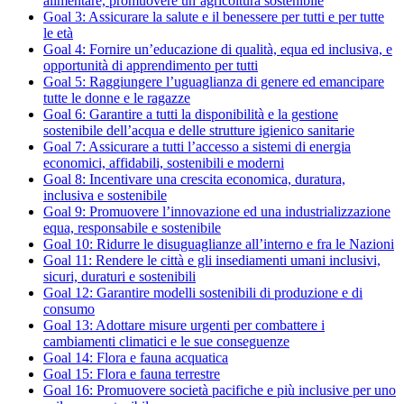
alimentare, promuovere un’agricoltura sostenibile
Goal 3: Assicurare la salute e il benessere per tutti e per tutte
le età
Goal 4: Fornire un’educazione di qualità, equa ed inclusiva, e
opportunità di apprendimento per tutti
Goal 5: Raggiungere l’uguaglianza di genere ed emancipare
tutte le donne e le ragazze
Goal 6: Garantire a tutti la disponibilità e la gestione
sostenibile dell’acqua e delle strutture igienico sanitarie
Goal 7: Assicurare a tutti l’accesso a sistemi di energia
economici, affidabili, sostenibili e moderni
Goal 8: Incentivare una crescita economica, duratura,
inclusiva e sostenibile
Goal 9: Promuovere l’innovazione ed una industrializzazione
equa, responsabile e sostenibile
Goal 10: Ridurre le disuguaglianze all’interno e fra le Nazioni
Goal 11: Rendere le città e gli insediamenti umani inclusivi,
sicuri, duraturi e sostenibili
Goal 12: Garantire modelli sostenibili di produzione e di
consumo
Goal 13: Adottare misure urgenti per combattere i
cambiamenti climatici e le sue conseguenze
Goal 14: Flora e fauna acquatica
Goal 15: Flora e fauna terrestre
Goal 16: Promuovere società pacifiche e più inclusive per uno