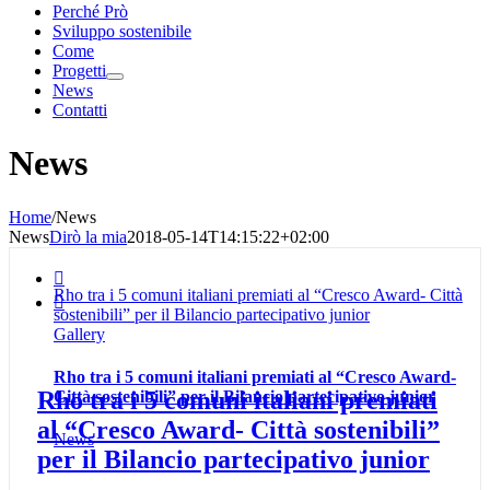
Perché Prò
Sviluppo sostenibile
Come
Progetti
News
Contatti
News
Home
/
News
News
Dirò la mia
2018-05-14T14:15:22+02:00

Rho tra i 5 comuni italiani premiati al “Cresco Award- Città

sostenibili” per il Bilancio partecipativo junior
Gallery
Rho tra i 5 comuni italiani premiati al “Cresco Award-
Rho tra i 5 comuni italiani premiati
Città sostenibili” per il Bilancio partecipativo junior
al “Cresco Award- Città sostenibili”
News
per il Bilancio partecipativo junior