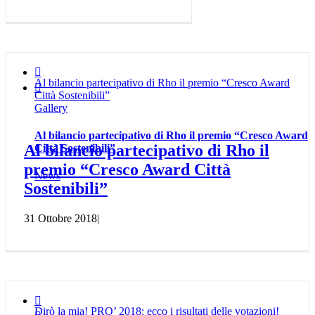

Al bilancio partecipativo di Rho il premio “Cresco Award

Città Sostenibili”
Gallery
Al bilancio partecipativo di Rho il premio “Cresco Award
Al bilancio partecipativo di Rho il
Città Sostenibili”
premio “Cresco Award Città
News
Sostenibili”
31 Ottobre 2018
|

Dirò la mia! PRO’ 2018: ecco i risultati delle votazioni!