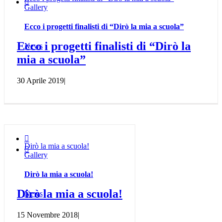

Gallery
Ecco i progetti finalisti di “Dirò la mia a scuola”
Ecco i progetti finalisti di “Dirò la
News
mia a scuola”
30 Aprile 2019
|

Dirò la mia a scuola!

Gallery
Dirò la mia a scuola!
Dirò la mia a scuola!
News
15 Novembre 2018
|