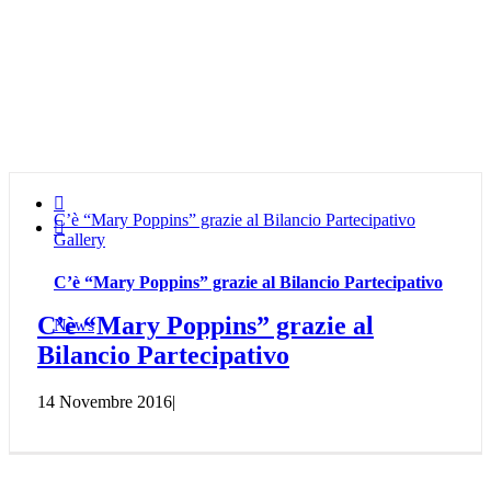

C’è “Mary Poppins” grazie al Bilancio Partecipativo

Gallery
C’è “Mary Poppins” grazie al Bilancio Partecipativo
C’è “Mary Poppins” grazie al
News
Bilancio Partecipativo
14 Novembre 2016
|