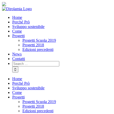
Skip
Facebook
YouTube
Sito
to
comune
content
di
Home
Rho
Perché Prò
Sviluppo sostenibile
Come
Progetti
Progetti Scuola 2019
Progetti 2018
Edizioni precedenti
News
Contatti
Search
for:
Home
Perché Prò
Sviluppo sostenibile
Come
Progetti
Progetti Scuola 2019
Progetti 2018
Edizioni precedenti