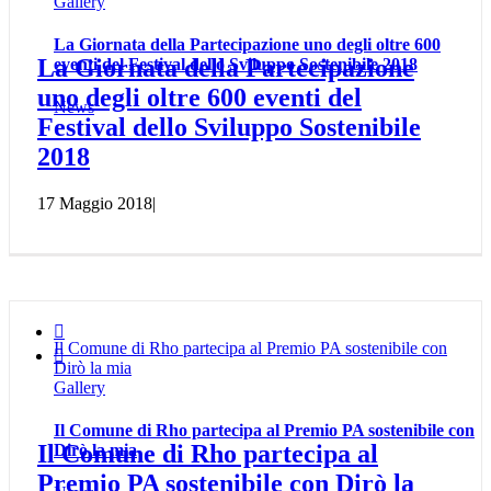
Gallery
La Giornata della Partecipazione uno degli oltre 600
La Giornata della Partecipazione
eventi del Festival dello Sviluppo Sostenibile 2018
uno degli oltre 600 eventi del
News
Festival dello Sviluppo Sostenibile
2018
17 Maggio 2018
|

Il Comune di Rho partecipa al Premio PA sostenibile con

Dirò la mia
Gallery
Il Comune di Rho partecipa al Premio PA sostenibile con
Il Comune di Rho partecipa al
Dirò la mia
Premio PA sostenibile con Dirò la