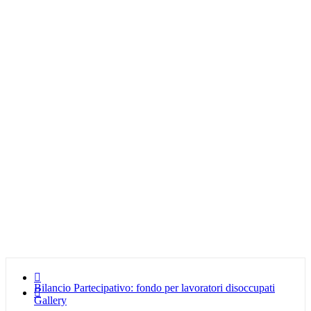

Bilancio Partecipativo: fondo per lavoratori disoccupati

Gallery