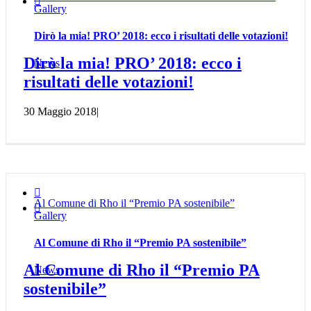

Gallery
Dirò la mia! PRO’ 2018: ecco i risultati delle votazioni!
Dirò la mia! PRO’ 2018: ecco i
News
risultati delle votazioni!
30 Maggio 2018
|

Al Comune di Rho il “Premio PA sostenibile”

Gallery
Al Comune di Rho il “Premio PA sostenibile”
Al Comune di Rho il “Premio PA
News
sostenibile”