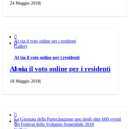
24 Maggio 2018
|

Al via il voto online per i residenti

Gallery
Al via il voto online per i residenti
Al via il voto online per i residenti
News
18 Maggio 2018
|

La Giornata della Partecipazione uno degli oltre 600 eventi

del Festival dello Sviluppo Sostenibile 2018