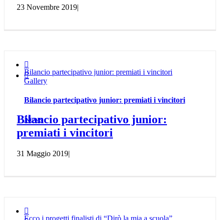
23 Novembre 2019
|

Bilancio partecipativo junior: premiati i vincitori

Gallery
Bilancio partecipativo junior: premiati i vincitori
Bilancio partecipativo junior:
News
premiati i vincitori
31 Maggio 2019
|

Ecco i progetti finalisti di “Dirò la mia a scuola”