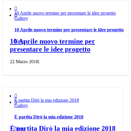

10 Aprile nuovo termine per presentare le idee progetto

Gallery
10 Aprile nuovo termine per presentare le idee progetto
10 Aprile nuovo termine per
News
presentare le idee progetto
22 Marzo 2018
|

È partita Dirò la mia edizione 2018

Gallery
È partita Dirò la mia edizione 2018
È partita Dirò la mia edizione 2018
News