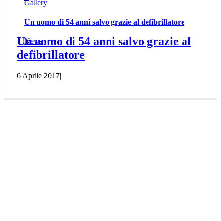
Gallery
Un uomo di 54 anni salvo grazie al defibrillatore
Un uomo di 54 anni salvo grazie al
News
defibrillatore
6 Aprile 2017
|