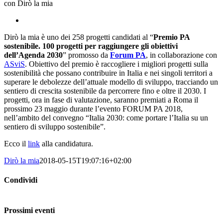
con Dirò la mia
View
Larger
Dirò la mia è uno dei 258 progetti candidati al “
Premio PA
Image
sostenibile. 100 progetti per raggiungere gli obiettivi
dell’Agenda 2030
” promosso da
Forum PA
, in collaborazione con
ASviS
. Obiettivo del premio è raccogliere i migliori progetti sulla
sostenibilità che possano contribuire in Italia e nei singoli territori a
superare le debolezze dell’attuale modello di sviluppo, tracciando un
sentiero di crescita sostenibile da percorrere fino e oltre il 2030. I
progetti, ora in fase di valutazione, saranno premiati a Roma il
prossimo 23 maggio durante l’evento FORUM PA 2018,
nell’ambito del convegno “Italia 2030: come portare l’Italia su un
sentiero di sviluppo sostenibile”.
Ecco il
link
alla candidatura.
Dirò la mia
2018-05-15T19:07:16+02:00
Condividi
Facebook
Twitter
LinkedIn
Google+
Email
Prossimi eventi