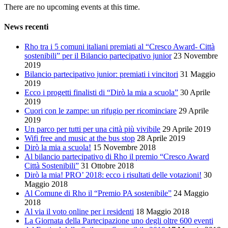
There are no upcoming events at this time.
News recenti
Rho tra i 5 comuni italiani premiati al “Cresco Award- Città
sostenibili” per il Bilancio partecipativo junior
23 Novembre
2019
Bilancio partecipativo junior: premiati i vincitori
31 Maggio
2019
Ecco i progetti finalisti di “Dirò la mia a scuola”
30 Aprile
2019
Cuori con le zampe: un rifugio per ricominciare
29 Aprile
2019
Un parco per tutti per una città più vivibile
29 Aprile 2019
Wifi free and music at the bus stop
28 Aprile 2019
Dirò la mia a scuola!
15 Novembre 2018
Al bilancio partecipativo di Rho il premio “Cresco Award
Città Sostenibili”
31 Ottobre 2018
Dirò la mia! PRO’ 2018: ecco i risultati delle votazioni!
30
Maggio 2018
Al Comune di Rho il “Premio PA sostenibile”
24 Maggio
2018
Al via il voto online per i residenti
18 Maggio 2018
La Giornata della Partecipazione uno degli oltre 600 eventi