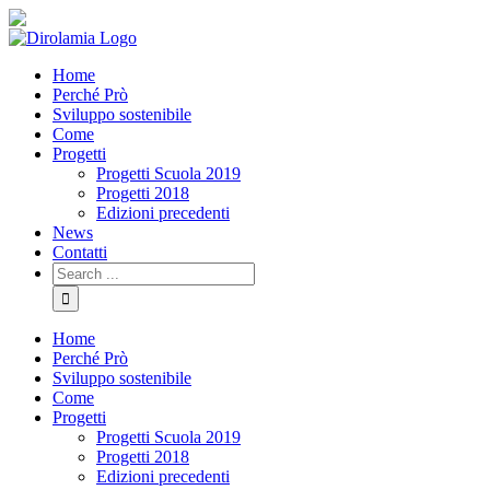
Skip
Facebook
YouTube
Sito
to
comune
content
di
Home
Rho
Perché Prò
Sviluppo sostenibile
Come
Progetti
Progetti Scuola 2019
Progetti 2018
Edizioni precedenti
News
Contatti
Search
for:
Home
Perché Prò
Sviluppo sostenibile
Come
Progetti
Progetti Scuola 2019
Progetti 2018
Edizioni precedenti