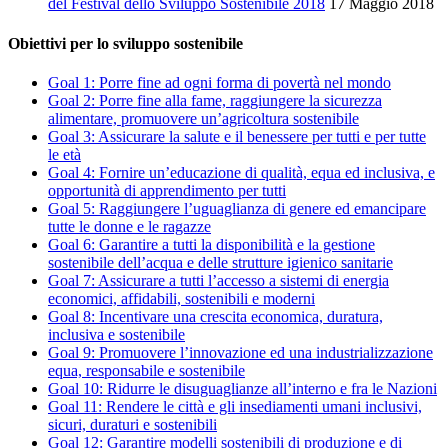
del Festival dello Sviluppo Sostenibile 2018
17 Maggio 2018
Obiettivi per lo sviluppo sostenibile
Goal 1: Porre fine ad ogni forma di povertà nel mondo
Goal 2: Porre fine alla fame, raggiungere la sicurezza
alimentare, promuovere un’agricoltura sostenibile
Goal 3: Assicurare la salute e il benessere per tutti e per tutte
le età
Goal 4: Fornire un’educazione di qualità, equa ed inclusiva, e
opportunità di apprendimento per tutti
Goal 5: Raggiungere l’uguaglianza di genere ed emancipare
tutte le donne e le ragazze
Goal 6: Garantire a tutti la disponibilità e la gestione
sostenibile dell’acqua e delle strutture igienico sanitarie
Goal 7: Assicurare a tutti l’accesso a sistemi di energia
economici, affidabili, sostenibili e moderni
Goal 8: Incentivare una crescita economica, duratura,
inclusiva e sostenibile
Goal 9: Promuovere l’innovazione ed una industrializzazione
equa, responsabile e sostenibile
Goal 10: Ridurre le disuguaglianze all’interno e fra le Nazioni
Goal 11: Rendere le città e gli insediamenti umani inclusivi,
sicuri, duraturi e sostenibili
Goal 12: Garantire modelli sostenibili di produzione e di