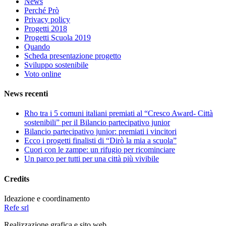
News
Perché Prò
Privacy policy
Progetti 2018
Progetti Scuola 2019
Quando
Scheda presentazione progetto
Sviluppo sostenibile
Voto online
News recenti
Rho tra i 5 comuni italiani premiati al “Cresco Award- Città
sostenibili” per il Bilancio partecipativo junior
Bilancio partecipativo junior: premiati i vincitori
Ecco i progetti finalisti di “Dirò la mia a scuola”
Cuori con le zampe: un rifugio per ricominciare
Un parco per tutti per una città più vivibile
Credits
Ideazione e coordinamento
Refe srl
Realizzazione grafica e sito web