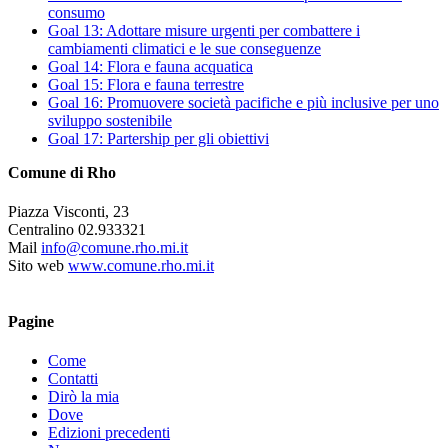
consumo
Goal 13: Adottare misure urgenti per combattere i
cambiamenti climatici e le sue conseguenze
Goal 14: Flora e fauna acquatica
Goal 15: Flora e fauna terrestre
Goal 16: Promuovere società pacifiche e più inclusive per uno
sviluppo sostenibile
Goal 17: Partership per gli obiettivi
Comune di Rho
Piazza Visconti, 23
Centralino 02.933321
Mail
info@comune.rho.mi.it
Sito web
www.comune.rho.mi.it
Pagine
Come
Contatti
Dirò la mia
Dove
Edizioni precedenti